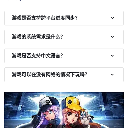
游戏是否支持跨平台进度同步？
游戏的系统需求是什么？
游戏是否支持中文语言？
游戏可以在没有网络的情况下玩吗？