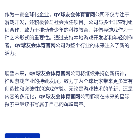
作为一家全球化企业，
QY球友会体育官网
公司不仅专注于
游戏开发，还积极参与社会责任项目。公司与多个非营利组
织合作，致力于推动青少年的科技教育，并倡导游戏作为一
种艺术形式的重要性。通过支持本地游戏开发者和年轻创作
者，
QY球友会体育官网
公司为整个行业的未来注入了新的
活力。
展望未来，
QY球友会体育官网
公司将继续秉持创新精神，
推动游戏产业的持续发展，致力于为全球玩家带来更多富有
创造性和突破性的游戏体验。无论是游戏技术的革新，还是
内容的多元化，
QY球友会体育官网
公司都将在未来的星际
探索中继续书写属于自己的辉煌篇章。