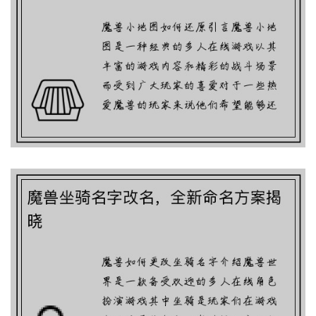
魔兽坐骑名字改名，全新命名方案揭晓
魔兽地图提取：新玩法揭秘，精准获取游