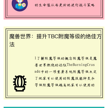
魔兽世界要塞建筑升级攻略