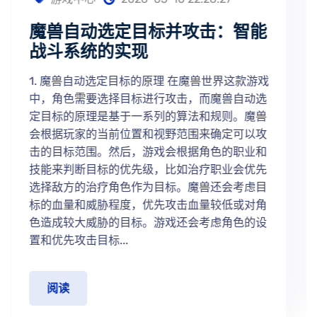
魔兽版本选择指南
如何看魔兽什么版本 引言： 魔兽世界是一款备受
玩家喜爱的大型多人在线角色扮演游戏，自2004
年发布以来，已经经历了多个版本的更新与改
进。对于新手玩家来说，选择适合自己的版本是
非常重要的。本文将从游戏内容、游戏机制、游
戏平衡、社交互动、副本与PVP、经济系统、画
面与音效、游戏进程等方面详细阐述如何看魔兽
什么版本。 游戏内容： 魔兽世界的版本更新通常
会带来新的游戏内容，包括新的地图区域、任务
线、剧情等...
阅读