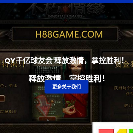
QY球友会体
释放激情，掌控胜利！
多关于我们