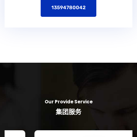
13594780042
Our Provide Service
集团服务