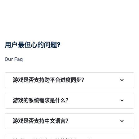
用户最但心的问题?
Our Faq
游戏是否支持跨平台进度同步？
游戏的系统需求是什么？
游戏是否支持中文语言？