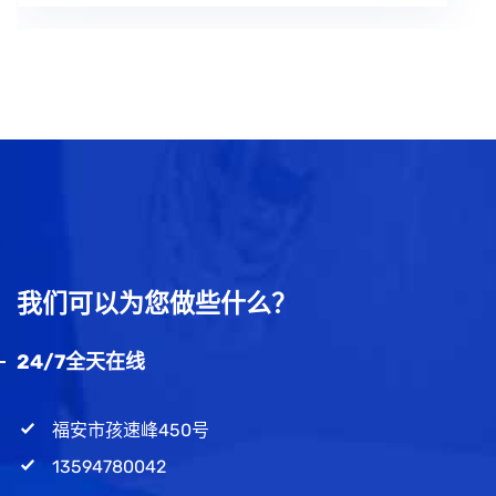
我们可以为您做些什么？
24/7全天在线
福安市孩速峰450号
13594780042