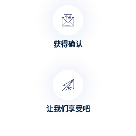
获得确认
让我们享受吧