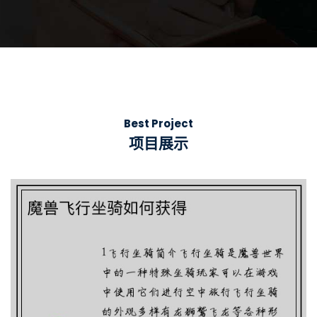
魔兽飞行坐骑如何获得
Best Project
项目展示