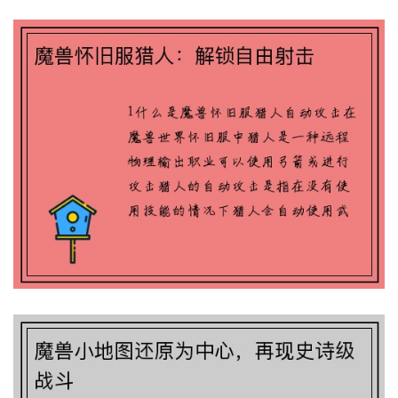
魔兽小地图还原为中心，再现史诗级战斗