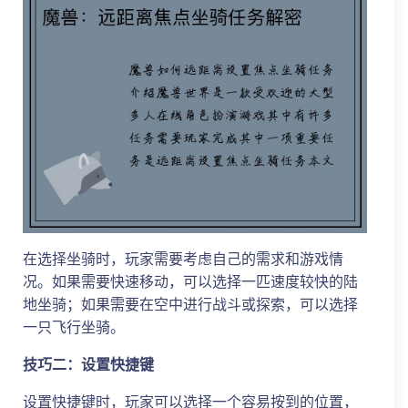
在选择坐骑时，玩家需要考虑自己的需求和游戏情
况。如果需要快速移动，可以选择一匹速度较快的陆
地坐骑；如果需要在空中进行战斗或探索，可以选择
一只飞行坐骑。
技巧二：设置快捷键
设置快捷键时，玩家可以选择一个容易按到的位置，