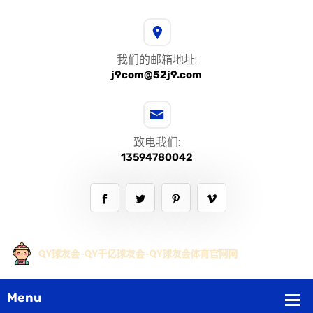
我们的邮箱地址:
j9com@52j9.com
致电我们:
13594780042