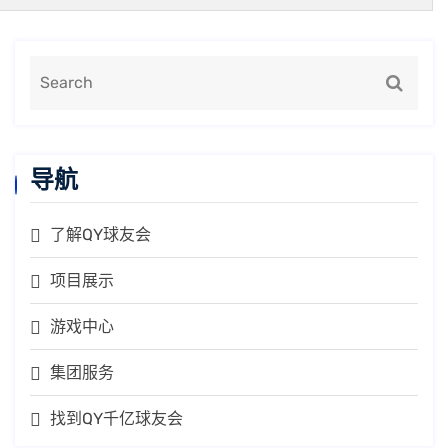
导航
了解QY球友会
项目展示
游戏中心
集团服务
找到QY千亿球友会