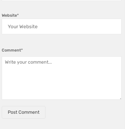
Website
*
Comment
*
Post Comment