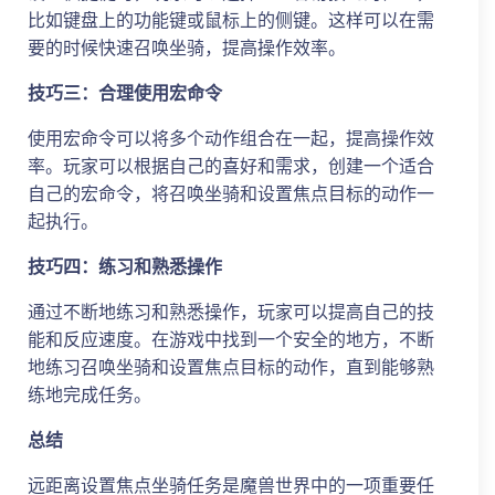
比如键盘上的功能键或鼠标上的侧键。这样可以在需
要的时候快速召唤坐骑，提高操作效率。
技巧三：合理使用宏命令
使用宏命令可以将多个动作组合在一起，提高操作效
率。玩家可以根据自己的喜好和需求，创建一个适合
自己的宏命令，将召唤坐骑和设置焦点目标的动作一
起执行。
技巧四：练习和熟悉操作
通过不断地练习和熟悉操作，玩家可以提高自己的技
能和反应速度。在游戏中找到一个安全的地方，不断
地练习召唤坐骑和设置焦点目标的动作，直到能够熟
练地完成任务。
总结
远距离设置焦点坐骑任务是魔兽世界中的一项重要任