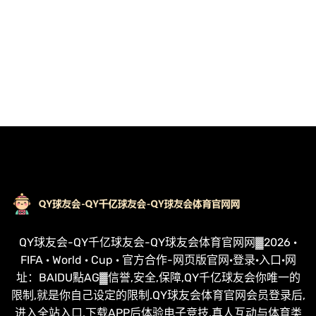
QY球友会-QY千亿球友会-QY球友会体育官网网▓2026 ·
FIFA · World · Cup · 官方合作-网页版官网·登录·入口·网
址：BAIDU點AG▓信誉,安全,保障,QY千亿球友会你唯一的
限制,就是你自己设定的限制.QY球友会体育官网会员登录后,
进入全站入口,下载APP后体验电子竞技,真人互动与体育类