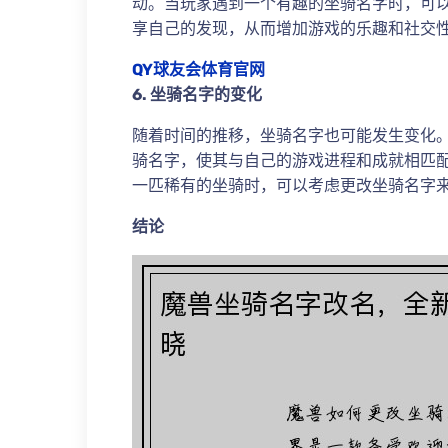
动。当玩家遇到一个有趣的坐骑名字时，可
享自己的发现，从而增加游戏的乐趣和社交
QY球友会体育官网
6. 坐骑名字的变化
随着时间的推移，坐骑名字也可能发生变化
骑名字，使其与自己的游戏进程和成就相匹
一匹稀有的坐骑时，可以考虑更改坐骑名字
结论