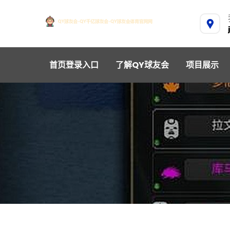
首页登录入口
了解QY球友会
项目展示