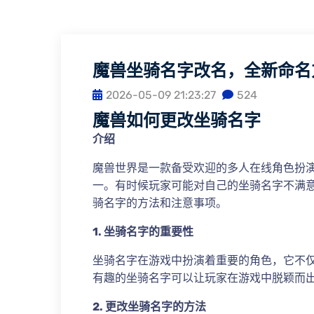
魔兽坐骑名字改名，全新命名
2026-05-09 21:23:27
524
魔兽如何更改坐骑名字
介绍
魔兽世界是一款备受欢迎的多人在线角色扮
一。有时候玩家可能对自己的坐骑名字不满
骑名字的方法和注意事项。
1. 坐骑名字的重要性
坐骑名字在游戏中扮演着重要的角色，它不
有趣的坐骑名字可以让玩家在游戏中脱颖而
2. 更改坐骑名字的方法