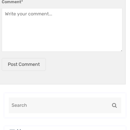
Comment
*
Post Comment