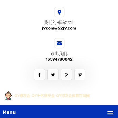
我们的邮箱地址:
j9com@52j9.com
致电我们:
13594780042