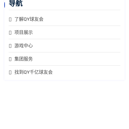
导航
了解QY球友会
项目展示
游戏中心
集团服务
找到QY千亿球友会