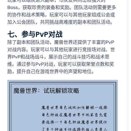
玩家可以组队进入副本，与队友共同击败强大的
Boss，获取珍贵的装备和奖励。团队活动则需要更多
的协作和战术策略，玩家可以与其他玩家组成公会或
加入公会团队，共同挑战高难度的副本和团队活动。
七、参与PvP对战
除了副本和团队活动，魔兽世界还提供了丰富的PvP
对战内容。玩家可以与其他玩家进行竞技场对战、世
界PvP和战场战斗，展示自己的战斗技巧和战术思
维。通过参与PvP对战，玩家可以获取荣誉点数和奖
励，提升自己在游戏世界中的声望和地位。