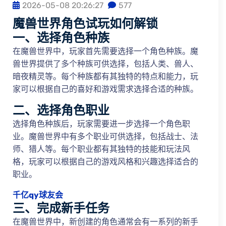
2026-05-08 20:26:27
577
魔兽世界角色试玩如何解锁
一、选择角色种族
在魔兽世界中，玩家首先需要选择一个角色种族。魔
兽世界提供了多个种族可供选择，包括人类、兽人、
暗夜精灵等。每个种族都有其独特的特点和能力，玩
家可以根据自己的喜好和游戏需求选择合适的种族。
二、选择角色职业
选择角色种族后，玩家需要进一步选择一个角色职
业。魔兽世界中有多个职业可供选择，包括战士、法
师、猎人等。每个职业都有其独特的技能和玩法风
格，玩家可以根据自己的游戏风格和兴趣选择适合的
职业。
千亿qy球友会
三、完成新手任务
在魔兽世界中，新创建的角色通常会有一系列的新手