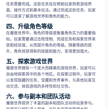
任务需要完成。这些任务旨在帮助玩家熟悉游戏界
面、操作方式和基本玩法。通过完成这些任务，玩家
可以逐渐了解游戏世界和角色的能力。
四、升级角色等级
在魔兽世界中，角色的等级是衡量角色实力的重要指
标。玩家需要通过击败怪物、完成任务和探索世界来
获取经验值，从而提升角色的等级。随着等级的提
升，角色将获得新的技能和能力，变得更加强大。
五、探索游戏世界
魔兽世界拥有一个庞大而精美的游戏世界，玩家可以
自由地探索其中的各个地区。在探索过程中，玩家可
以发现隐藏的任务、宝藏和世界事件，与其他玩家互
动交流，体验游戏的多样性和社交性。
六、参与副本和团队活动
魔兽世界提供了丰富的副本和团队活动供玩家参与。