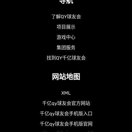
导航
了解QY球友会
项目展示
游戏中心
集团服务
找到QY千亿球友会
网站地图
XML
千亿qy球友会官方网站
千亿qy球友会手机版入口
千亿qy球友会手机版官网