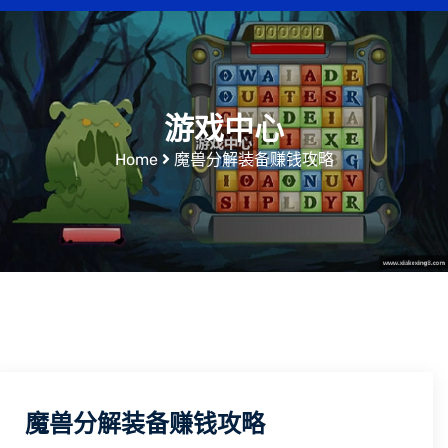
游戏中心
Home
魔兽分解装备赚钱攻略
魔兽分解装备赚钱攻略