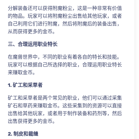
分解装备还可以获得附魔粉尘，这是一种非常有价值
的物品。玩家可以将附魔粉尘出售给其他玩家，或者
自己利用它们进行附魔，然后将附魔后的装备出售，
从而获得更多的金币。
三、合理运用职业特长
在魔兽世界中，不同的职业有着各自的特长和技能。
玩家可以根据自己所选择的职业，合理运用职业特长
来赚取金币。
1. 矿工和采草者
矿工和采草者是两个常见的职业，他们可以通过采集
矿石和草药来赚取金币。这些采集到的资源可以直接
出售给其他玩家，或者用于制作装备和药剂等，然后
出售获得更多的金币。
2. 制皮和裁缝