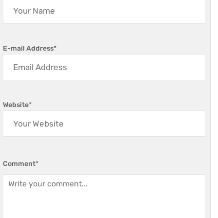
E-mail Address
*
Website
*
Comment
*