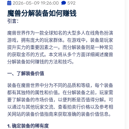
2026-05-09 19:26:00
592
魔兽分解装备如何赚钱
引言：
魔兽世界作为一款全球知名的大型多人在线角色扮演
游戏，拥有庞大的玩家群体。在游戏中，装备是玩家
提升实力的重要因素之一。而分解装备则是一种常见
的获取金币的方式。本文将从多个方面详细阐述魔兽
分解装备如何赚钱的方法和技巧。
一、了解装备价值
装备在魔兽世界中分为不同的品质和等级，每个装备
都有其独特的属性和价值。在分解装备之前，玩家需
要了解装备的市场价值，以便判断是否值得分解。可
以通过与其他玩家交流、查看拍卖行价格以及参考相
关网站的装备价值指南来获取准确的装备价值信息。
1. 确定装备的稀有度