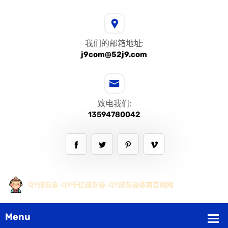
我们的邮箱地址:
j9com@52j9.com
致电我们:
13594780042