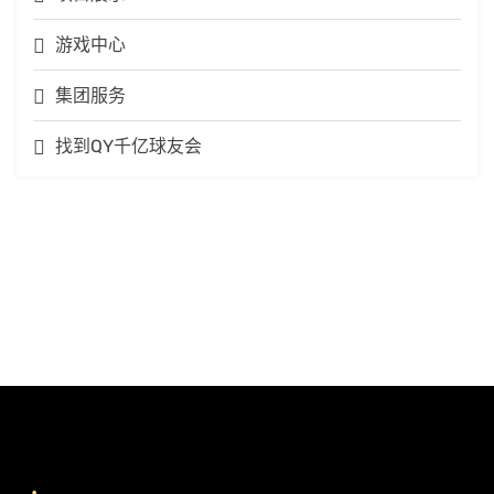
游戏中心
集团服务
找到QY千亿球友会