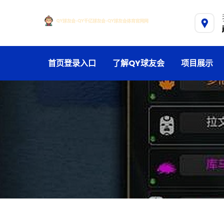
首页登录入口
了解QY球友会
项目展示