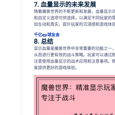
7. 血量显示的未来发展
随着魔兽世界的不断更新和发展，血量显示
和自定义选项可供选择，以满足不同玩家的
加生动和真实，提升玩家的沉浸感和游戏体
千亿qy球友会
8. 总结
显示血量是魔兽世界中非常重要的功能之一
从而进行更有效的战斗策略。玩家可以通过
注意使用血量显示的战术应用和注意事项。
家提供更好的游戏体验。