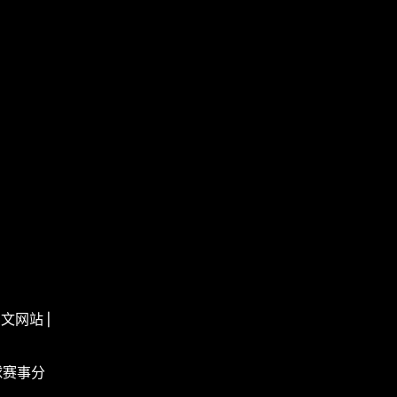
文网站 |
球赛事分