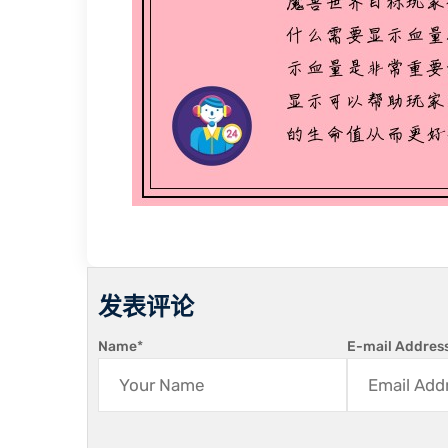
发表评论
Name
*
E-mail Addres