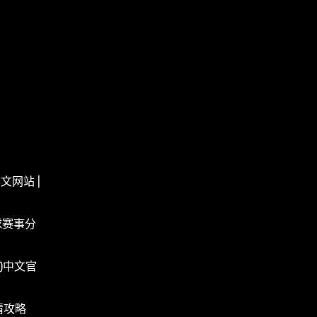
文网站 |
球赛事分
up)中文官
猜攻略