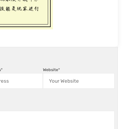
s
*
Website
*