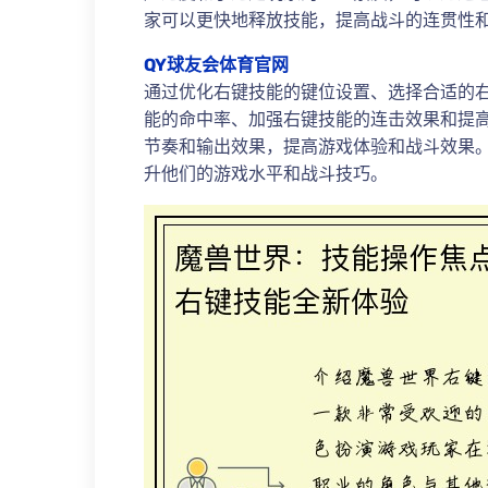
家可以更快地释放技能，提高战斗的连贯性
QY球友会体育官网
通过优化右键技能的键位设置、选择合适的
能的命中率、加强右键技能的连击效果和提
节奏和输出效果，提高游戏体验和战斗效果
升他们的游戏水平和战斗技巧。