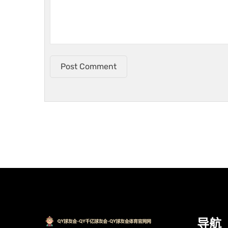
Post Comment
导航