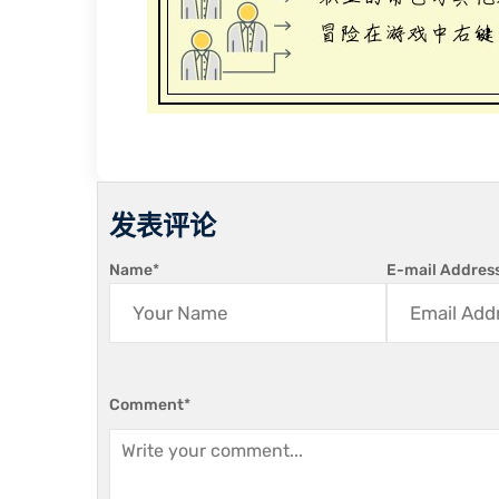
发表评论
Name
*
E-mail Addres
Comment
*