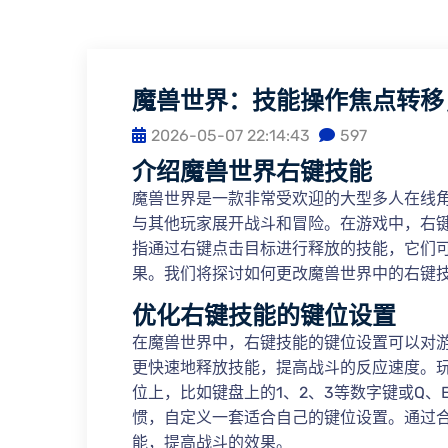
魔兽世界：技能操作焦点转移
2026-05-07 22:14:43
597
介绍魔兽世界右键技能
魔兽世界是一款非常受欢迎的大型多人在线
与其他玩家展开战斗和冒险。在游戏中，右
指通过右键点击目标进行释放的技能，它们
果。我们将探讨如何更改魔兽世界中的右键
优化右键技能的键位设置
在魔兽世界中，右键技能的键位设置可以对
更快速地释放技能，提高战斗的反应速度。
位上，比如键盘上的1、2、3等数字键或Q
惯，自定义一套适合自己的键位设置。通过
能，提高战斗的效果。