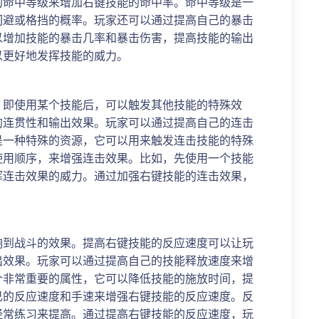
的命中等级来增加右键技能的命中率。命中等级是一
闪避或格挡的概率。玩家还可以通过提高自己的暴击
以增加技能的暴击几率和暴击伤害，提高技能的输出
以更好地发挥技能的威力。
，即使用某个技能后，可以触发其他技能的特殊效
的连贯性和输出效果。玩家可以通过提高自己的连击
是一种特殊的资源，它可以用来触发连击技能的特殊
使用顺序，来增强连击效果。比如，先使用一个技能
挥连击效果的威力。通过加强右键技能的连击效果，
。
响到战斗的效果。提高右键技能的反应速度可以让玩
出效果。玩家可以通过提高自己的技能释放速度来增
个非常重要的属性，它可以降低技能的施放时间，提
己的反应速度和手速来增强右键技能的反应速度。反
经常练习来提高。通过提高右键技能的反应速度，玩