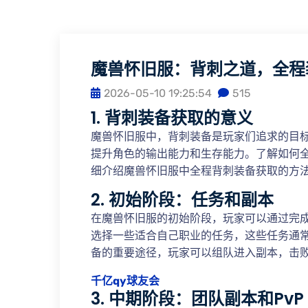
魔兽怀旧服：背刺之道，全程
2026-05-10 19:25:54
515
1. 背刺装备获取的意义
魔兽怀旧服中，背刺装备是玩家们追求的目
提升角色的输出能力和生存能力。了解如何
细介绍魔兽怀旧服中全程背刺装备获取的方
2. 初始阶段：任务和副本
在魔兽怀旧服的初始阶段，玩家可以通过完
选择一些适合自己职业的任务，这些任务通
备的重要途径，玩家可以组队进入副本，击败
千亿qy球友会
3. 中期阶段：团队副本和PvP