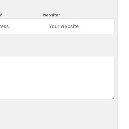
s
*
Website
*