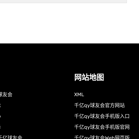
网站地图
球友会
XML
示
千亿qy球友会官方网站
心
千亿qy球友会手机版入口
务
千亿qy球友会手机版官网
千亿球友会
千亿qy球友会Web网页版