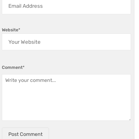
Website
*
Comment
*
Post Comment