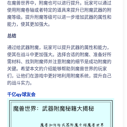
在魔兽世界中，附魔也可以进行提升。玩家可以通过
使用附魔卷轴或者特定的道具来提升已附魔武器的附
魔等级。提升附魔等级可以进一步增加武器的属性和
能力，使其更加强大。
总结
通过给武器附魔，玩家可以提升武器的属性和能力，
使其在战斗中更加强大。选择合适的附魔、准备好所
需材料、找到附魔师并注意附魔的细节是成功附魔的
关键。希望本文的介绍能够帮助到魔兽世界的玩家
们，让他们在游戏中更好地利用附魔系统，提升自己
的战斗实力。
千亿qy球友会