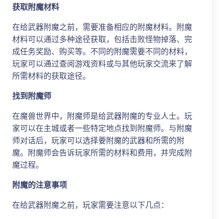
获取附魔材料
在给武器附魔之前，需要准备相应的附魔材料。附魔
材料可以通过多种途径获取，包括击败怪物掉落、完
成任务奖励、购买等。不同的附魔需要不同的材料，
玩家可以通过查阅游戏资料或与其他玩家交流来了解
所需材料的获取途径。
找到附魔师
在魔兽世界中，附魔师是给武器附魔的专业人士。玩
家可以在主城或者一些特定地点找到附魔师。与附魔
师对话后，玩家可以选择要附魔的武器和所需的附
魔。附魔师会告诉玩家所需的材料和费用，并完成附
魔过程。
附魔的注意事项
在给武器附魔之前，玩家需要注意以下几点：