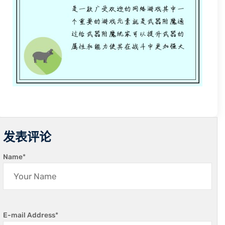
发表评论
Name
*
E-mail Address
*