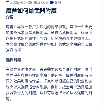
2026-05-08 18:27:08
574
魔兽如何给武器附魔
介绍
魔兽世界是一款广受欢迎的网络游戏，其中一个重要
的游戏元素就是武器附魔。通过给武器附魔，玩家可
以提升武器的属性和能力，使其在战斗中更加强大。
本文将详细介绍魔兽世界中如何给武器附魔的方法和
注意事项。
选择附魔
在给武器附魔之前，首先需要选择合适的附魔。魔兽
世界中有各种各样的附魔可供选择，每种附魔都有不
同的效果和属性增益。玩家可以根据自己的职业和游
戏需求来选择适合的附魔。例如，战士可以选择增加
武器攻击力的附魔，法师可以选择增加法术强度的附
魔。